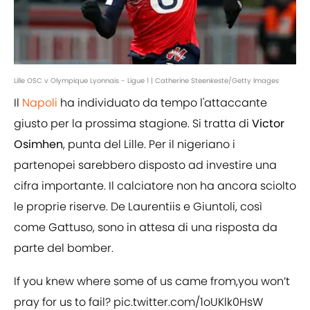
Lille OSC v Olympique Lyonnais - Ligue 1 | Catherine Steenkeste/Getty Images
Il
Napoli
ha individuato da tempo l'attaccante
giusto per la prossima stagione. Si tratta di
Victor
Osimhen
, punta del Lille. Per il nigeriano i
partenopei sarebbero disposto ad investire una
cifra importante. Il calciatore non ha ancora sciolto
le proprie riserve. De Laurentiis e Giuntoli, così
come Gattuso, sono in attesa di una risposta da
parte del bomber.
If you knew where some of us came from,you won’t
pray for us to fail?
pic.twitter.com/1oUKlk0HsW