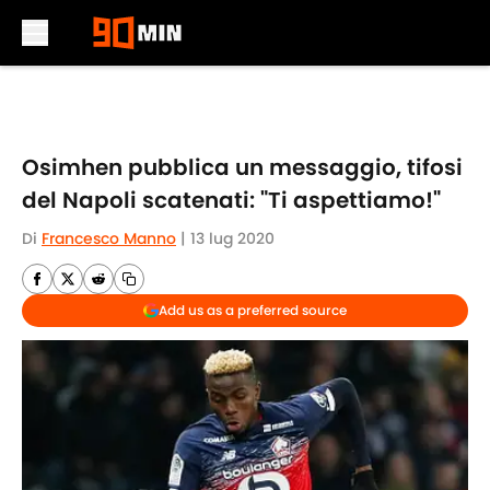
Skip to main content
Osimhen pubblica un messaggio, tifosi
del Napoli scatenati: "Ti aspettiamo!"
Di
Francesco Manno
|
13 lug 2020
Add us as a preferred source