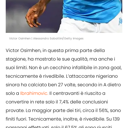
Victor Osimhen | Alessandro Sabattini/Getty Images
Victor Osimhen, in questa prima parte della
stagione, ha mostrato le sue qualità, ma anche i
suoi limiti. Non è un cecchino infallibile in zona goal,
tecnicamente è rivedibile. L’attaccante nigeriano
sinora ha calciato ben 27 volte, secondo in A dietro
solo a
Ibrahimovic.
Il centravanti è riuscito a
convertire in rete solo il 7,4% delle conclusioni
provate. La maggior parte dei tiri, circa il 56%, sono
finiti fuori. Tecnicamente, inoltre, è rivedibile. Su 139
passaggi effettuati, solo il 67,5% gli sono riusciti.