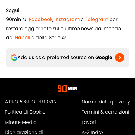
Segui
90min
su
Facebook
,
Instagram
e
Telegram
per
restare aggiornato sulle ultime news dal mondo
del
Napoli
e della
Serie A
!
Add us as a preferred source on
Google
A PROPOSITO DI 90MIN
Norme della privacy
Politica di Cookie
Termini & condizioni
Minute Media
Lavori
Dichiarazione di
A-Z Index