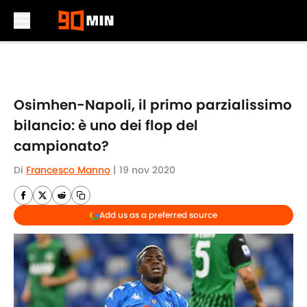
Skip to main content
Osimhen-Napoli, il primo parzialissimo
bilancio: è uno dei flop del
campionato?
Di
Francesco Manno
|
19 nov 2020
Add us as a preferred source