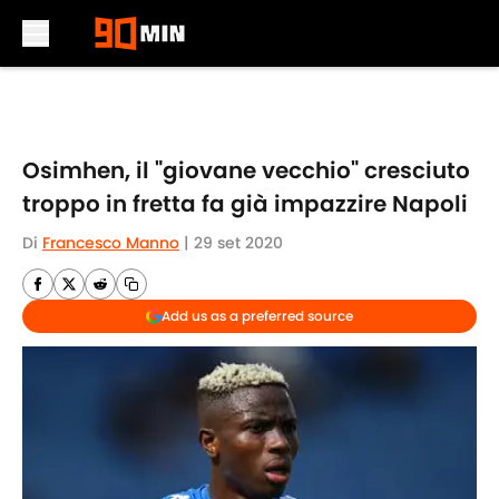
Skip to main content
Osimhen, il "giovane vecchio" cresciuto
troppo in fretta fa già impazzire Napoli
Di
Francesco Manno
|
29 set 2020
Add us as a preferred source