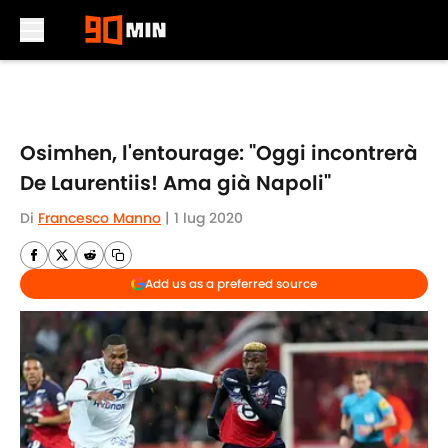
Skip to main content
Osimhen, l'entourage: "Oggi incontrerà
De Laurentiis! Ama già Napoli"
Di
Francesco Manno
|
1 lug 2020
Add us as a preferred source