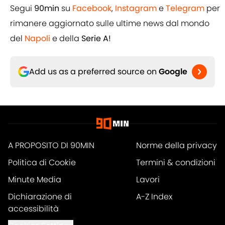
Segui
90min
su
Facebook
,
Instagram
e
Telegram
per
rimanere aggiornato sulle ultime news dal mondo
del
Napoli
e della
Serie A!
Add us as a preferred source on
Google
A PROPOSITO DI 90MIN
Norme della privacy
Politica di Cookie
Termini & condizioni
Minute Media
Lavori
Dichiarazione di
A-Z Index
accessibilità