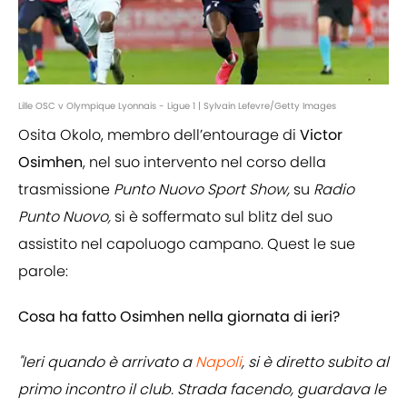
Lille OSC v Olympique Lyonnais - Ligue 1 | Sylvain Lefevre/Getty Images
Osita Okolo, membro dell’entourage di
Victor
Osimhen
, nel suo intervento nel corso della
trasmissione
Punto Nuovo Sport Show,
su
Radio
Punto Nuovo,
si è soffermato sul blitz del suo
assistito nel capoluogo campano. Quest le sue
parole:
Cosa ha fatto Osimhen nella giornata di ieri?
"Ieri quando è arrivato a
Napoli
, si è diretto subito al
primo incontro il club. Strada facendo, guardava le