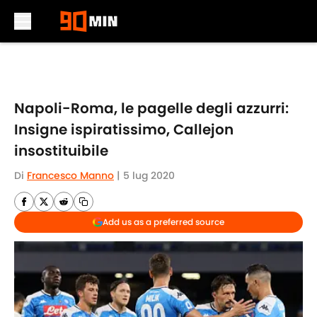
Skip to main content
Napoli-Roma, le pagelle degli azzurri:
Insigne ispiratissimo, Callejon
insostituibile
Di
Francesco Manno
|
5 lug 2020
Add us as a preferred source