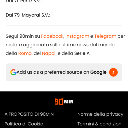
Dal 71' Perez S.V.:
Dal 79' Mayoral S.V.:
Segui
90min
su
Facebook
,
Instagram
e
Telegram
per
restare aggiornato sulle ultime news dal mondo
della
Roma
, del
Napoli
e della
Serie A
.
Add us as a preferred source on
Google
A PROPOSITO DI 90MIN
Norme della privacy
Politica di Cookie
Termini & condizioni