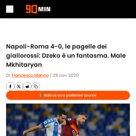
Skip to main content
Napoli-Roma 4-0, le pagelle dei
giallorossi: Dzeko è un fantasma. Male
Mkhitaryan
Di
Francesco Manno
|
29 nov 2020
Add us as a preferred source