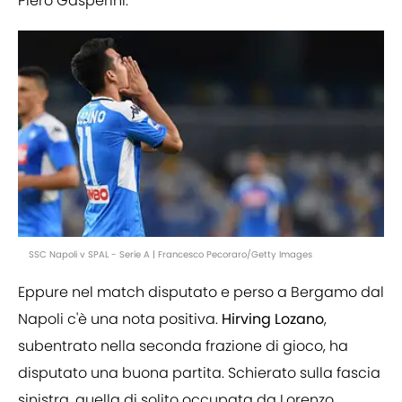
Piero Gasperini.
SSC Napoli v SPAL - Serie A | Francesco Pecoraro/Getty Images
Eppure nel match disputato e perso a Bergamo dal
Napoli c'è una nota positiva.
Hirving Lozano
,
subentrato nella seconda frazione di gioco, ha
disputato una buona partita. Schierato sulla fascia
sinistra, quella di solito occupata da Lorenzo