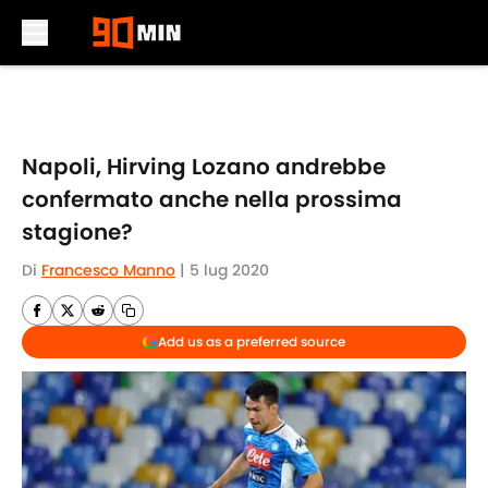
Skip to main content
Napoli, Hirving Lozano andrebbe
confermato anche nella prossima
stagione?
Di
Francesco Manno
|
5 lug 2020
Add us as a preferred source