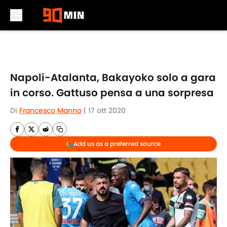
Skip to main content
Napoli-Atalanta, Bakayoko solo a gara
in corso. Gattuso pensa a una sorpresa
Di
Francesco Manno
|
17 ott 2020
Add us as a preferred source