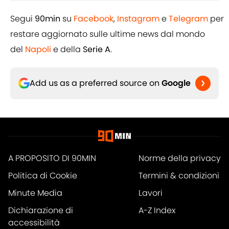
Segui
90min
su
Facebook
,
Instagram
e
Telegram
per
restare aggiornato sulle ultime news dal mondo
del
Napoli
e della
Serie A
.
Add us as a preferred source on
Google
A PROPOSITO DI 90MIN
Norme della privacy
Politica di Cookie
Termini & condizioni
Minute Media
Lavori
Dichiarazione di
A-Z Index
accessibilità