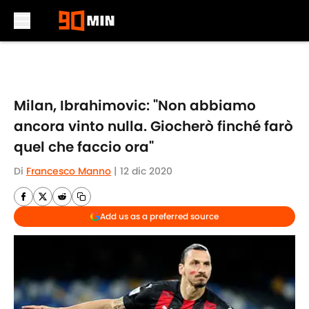
Skip to main content
Milan, Ibrahimovic: "Non abbiamo
ancora vinto nulla. Giocherò finché farò
quel che faccio ora"
Di
Francesco Manno
|
12 dic 2020
Add us as a preferred source