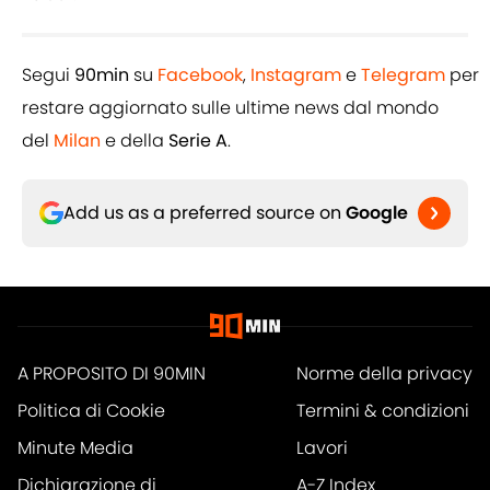
Segui
90min
su
Facebook
,
Instagram
e
Telegram
per
restare aggiornato sulle ultime news dal mondo
del
Milan
e della
Serie A
.
Add us as a preferred source on
Google
A PROPOSITO DI 90MIN
Norme della privacy
Politica di Cookie
Termini & condizioni
Minute Media
Lavori
Dichiarazione di
A-Z Index