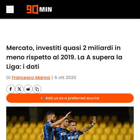
Skip to main content
Mercato, investiti quasi 2 miliardi in
meno rispetto al 2019. La A supera la
Liga: i dati
Di
Francesco Manno
|
6 ott 2020
Add us as a preferred source