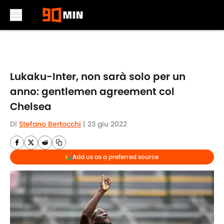
Skip to main content
Lukaku-Inter, non sarà solo per un
anno: gentlemen agreement col
Chelsea
Di
Stefano Bertocchi
|
23 giu 2022
Add us as a preferred source