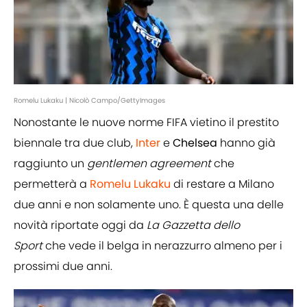
Romelu Lukaku | Nicolò Campo/GettyImages
Nonostante le nuove norme FIFA vietino il prestito
biennale tra due club,
Inter
e
Chelsea
hanno già
raggiunto un
gentlemen agreement
che
permetterà a
Romelu Lukaku
di restare a Milano
due anni e non solamente uno. È questa una delle
novità riportate oggi da
La
Gazzetta dello
Sport
che vede il belga in nerazzurro almeno per i
prossimi due anni.