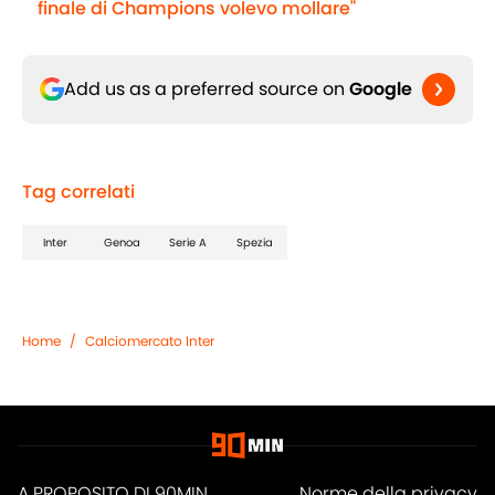
finale di Champions volevo mollare"
Add us as a preferred source on
Google
Tag correlati
Inter
Genoa
Serie A
Spezia
Home
/
Calciomercato Inter
A PROPOSITO DI 90MIN
Norme della privacy