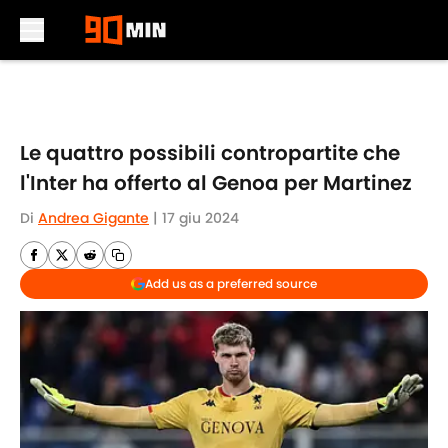
Skip to main content
Le quattro possibili contropartite che
l'Inter ha offerto al Genoa per Martinez
Di
Andrea Gigante
|
17 giu 2024
Add us as a preferred source