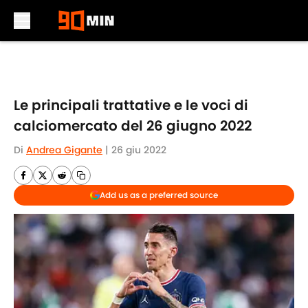
Skip to main content
Le principali trattative e le voci di
calciomercato del 26 giugno 2022
Di
Andrea Gigante
|
26 giu 2022
Add us as a preferred source