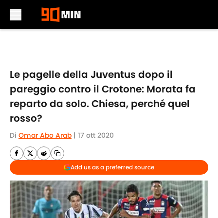
Skip to main content
Le pagelle della Juventus dopo il
pareggio contro il Crotone: Morata fa
reparto da solo. Chiesa, perché quel
rosso?
Di
Omar Abo Arab
|
17 ott 2020
Add us as a preferred source