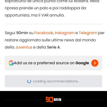
soprattutto se unica punta come lui stasera. Nella
ripresa prende un palo e poi raddoppia da
opportunista, ma il VAR annulla.
Segui
90min
su
Facebook
,
Instagram
e
Telegram
per
restare aggiornato sulle ultime news dal mondo
della
Juventus
e della
Serie A
.
Add us as a preferred source on
Google
Loading recommendations...
Please wait while we load pers