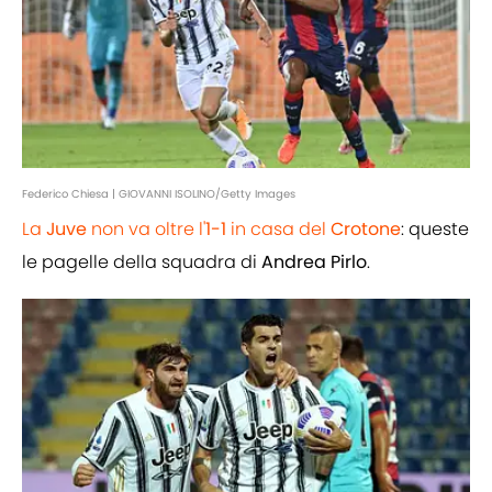
Federico Chiesa | GIOVANNI ISOLINO/Getty Images
La
Juve
non va oltre l'
1-1
in casa del
Crotone
: queste
le pagelle della squadra di
Andrea
Pirlo
.