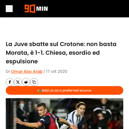
Skip to main content
La Juve sbatte sul Crotone: non basta
Morata, è 1-1. Chiesa, esordio ed
espulsione
Di
Omar Abo Arab
|
17 ott 2020
Add us as a preferred source