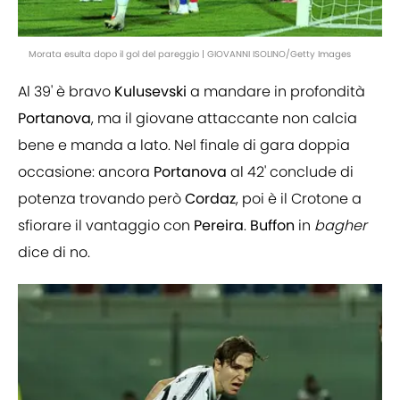
Morata esulta dopo il gol del pareggio | GIOVANNI ISOLINO/Getty Images
Al 39' è bravo
Kulusevski
a mandare in profondità
Portanova
, ma il giovane attaccante non calcia
bene e manda a lato. Nel finale di gara doppia
occasione: ancora
Portanova
al 42' conclude di
potenza trovando però
Cordaz
, poi è il Crotone a
sfiorare il vantaggio con
Pereira
.
Buffon
in
bagher
dice di no.