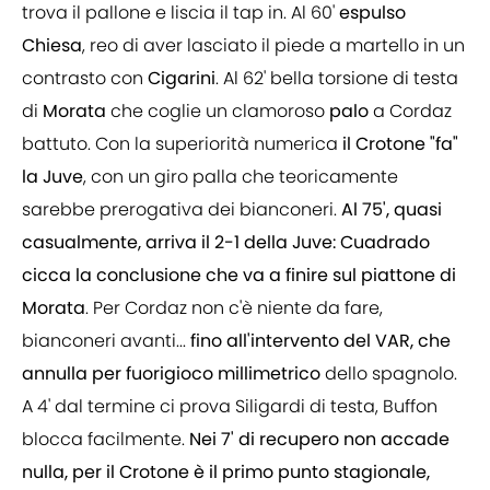
trova il pallone e liscia il tap in. Al 60'
espulso
Chiesa
, reo di aver lasciato il piede a martello in un
contrasto con
Cigarini
. Al 62' bella torsione di testa
di
Morata
che coglie un clamoroso
palo
a Cordaz
battuto. Con la superiorità numerica
il Crotone "fa"
la Juve
, con un giro palla che teoricamente
sarebbe prerogativa dei bianconeri.
Al 75', quasi
casualmente, arriva il 2-1 della Juve: Cuadrado
cicca la conclusione che va a finire sul piattone di
Morata
. Per Cordaz non c'è niente da fare,
bianconeri avanti...
fino all'intervento del VAR, che
annulla per fuorigioco millimetrico
dello spagnolo.
A 4' dal termine ci prova Siligardi di testa, Buffon
blocca facilmente.
Nei 7' di recupero non accade
nulla, per il Crotone è il primo punto stagionale,