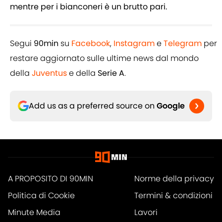
mentre per i bianconeri è un brutto pari.
Segui
90min
su
Facebook
,
Instagram
e
Telegram
per
restare aggiornato sulle ultime news dal mondo
della
Juventus
e della
Serie A
.
Add us as a preferred source on
Google
A PROPOSITO DI 90MIN
Norme della privacy
Politica di Cookie
Termini & condizioni
Minute Media
Lavori