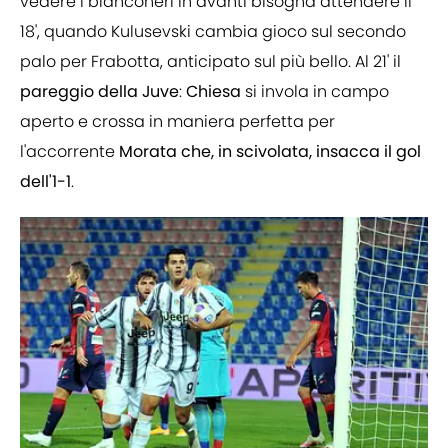
vedere i bianconeri in avanti bisogna attendere il
18', quando Kulusevski cambia gioco sul secondo
palo per Frabotta, anticipato sul più bello. Al 21' il
pareggio
della
Juve
:
Chiesa
si invola in campo
aperto e crossa in maniera perfetta per
l'accorrente
Morata che, in scivolata, insacca il gol
dell'1-1
.