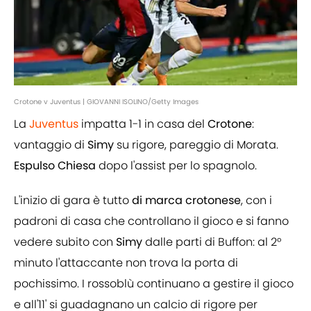
Crotone v Juventus | GIOVANNI ISOLINO/Getty Images
La
Juventus
impatta 1-1 in casa del
Crotone
:
vantaggio di
Simy
su rigore, pareggio di Morata.
Espulso
Chiesa
dopo l'assist per lo spagnolo.
L'inizio di gara è tutto
di
marca
crotonese
, con i
padroni di casa che controllano il gioco e si fanno
vedere subito con
Simy
dalle parti di Buffon: al 2°
minuto l'attaccante non trova la porta di
pochissimo. I rossoblù continuano a gestire il gioco
e all'11' si guadagnano un calcio di rigore per