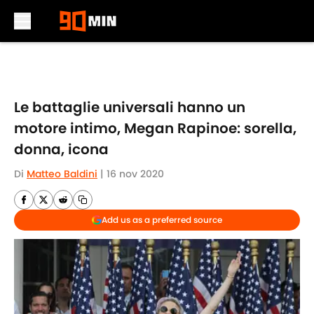
Skip to main content
Le battaglie universali hanno un
motore intimo, Megan Rapinoe: sorella,
donna, icona
Di
Matteo Baldini
|
16 nov 2020
Add us as a preferred source