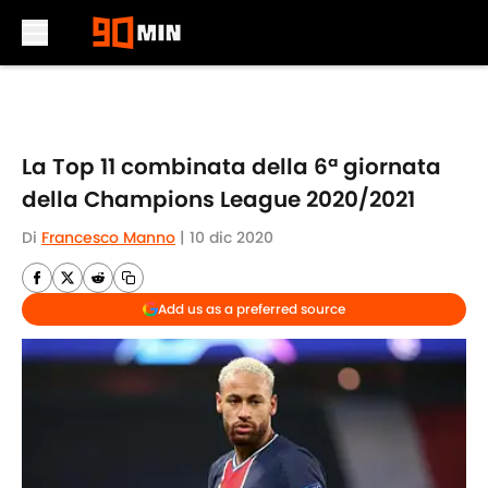
Skip to main content
La Top 11 combinata della 6ª giornata
della Champions League 2020/2021
Di
Francesco Manno
|
10 dic 2020
Add us as a preferred source