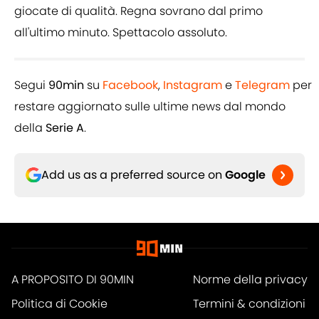
giocate di qualità. Regna sovrano dal primo
all'ultimo minuto. Spettacolo assoluto.
Segui
90min
su
Facebook
,
Instagram
e
Telegram
per
restare aggiornato sulle ultime news dal mondo
della
Serie A
.
Add us as a preferred source on
Google
A PROPOSITO DI 90MIN
Norme della privacy
Politica di Cookie
Termini & condizioni