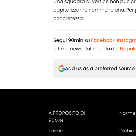
Una squadra di vertice non può c
capitalizzarne nemmeno una. Per 
concretezza..
Segui 90min
su
Facebook
,
Instag
ultime news dal mondo del
Napoli
Add us as a preferred source
A PROPOSITO DI
Norme 
90MIN
Lavori
Dichia