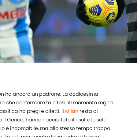
 non ha ancora un padrone. La dodicesima
ltro che confermare tale tesi. Al momento regna
ssifica ha pregi e difetti. Il
Milan
resta al
il Genoa, hanno riacciuffato il risultato solo
avolo è indomabile, ma allo stesso tempo troppo
. I punti persi contro le squadre di bassa