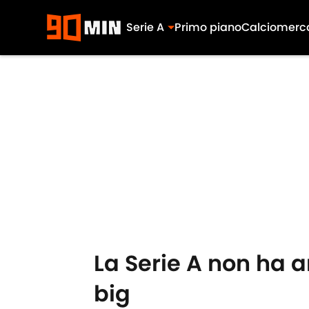
Serie A
Primo piano
Calciomerc
Skip to main content
La Serie A non ha a
big