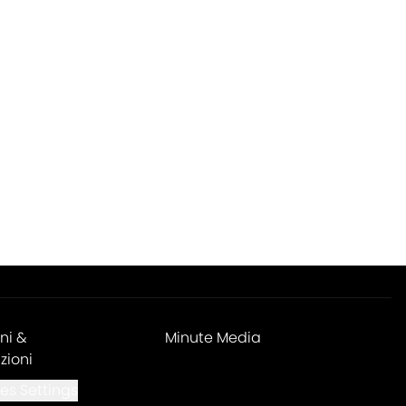
ni &
Minute Media
zioni
es Settings