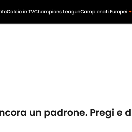
ato
Calcio in TV
Champions League
Campionati Europei
ncora un padrone. Pregi e di