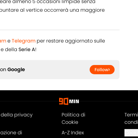
reare almeno 5 occasioni limpide senza
puntare al vertice occorrerà una maggiore
ram
e
Telegram
per restare aggiornato sulle
e della
Serie A
!
 on
Google
Follow
della privacy
Politica di
Termi
Cookie
condi
razione di
A-Z Index
Cooki