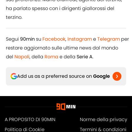
ha parlato spesso con i dirigenti giallorossi del
terzino.
Segui
90min
su
Facebook
,
Instagram
e
Telegram
per
restare aggiornato sulle ultime news dal mondo
del
Napoli
, della
Roma
e della
Serie A
.
Add us as a preferred source on
Google
A PROPOSITO DI 90MIN
Norme della privacy
Politica di Cookie
Termini & condizioni