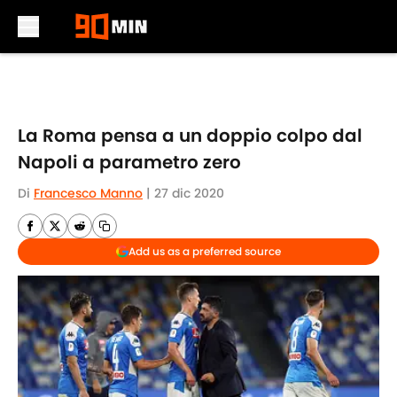
Skip to main content
La Roma pensa a un doppio colpo dal
Napoli a parametro zero
Di
Francesco Manno
|
27 dic 2020
Add us as a preferred source