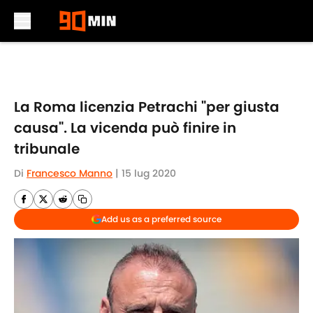
Skip to main content
La Roma licenzia Petrachi "per giusta
causa". La vicenda può finire in
tribunale
Di
Francesco Manno
|
15 lug 2020
Add us as a preferred source