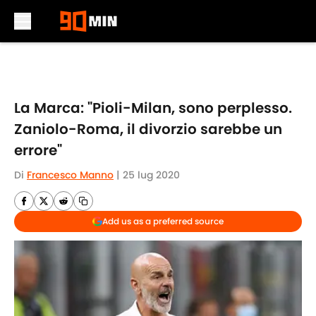
Skip to main content
La Marca: "Pioli-Milan, sono perplesso.
Zaniolo-Roma, il divorzio sarebbe un
errore"
Di
Francesco Manno
|
25 lug 2020
Add us as a preferred source