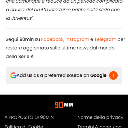
che comunque è reduce da un periodo complicato
a causa del brutto infortunio patito nella sfida con
la Juventus".
Segui
90min
su
Facebook
,
Instagram
e
Telegram
per
restare aggiornato sulle ultime news dal mondo
della
Serie A
.
Add us as a preferred source on
Google
A PROPOSITO DI 90MIN
Norme della privacy
Politica di Cookie
Termini & condizioni