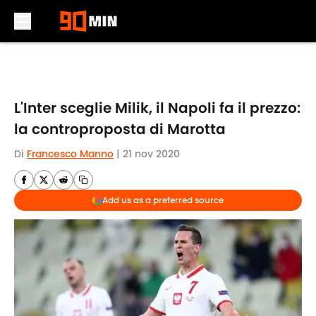
Skip to main content
L'Inter sceglie Milik, il Napoli fa il prezzo:
la controproposta di Marotta
Di
Francesco Manno
|
21 nov 2020
Add us as a preferred source