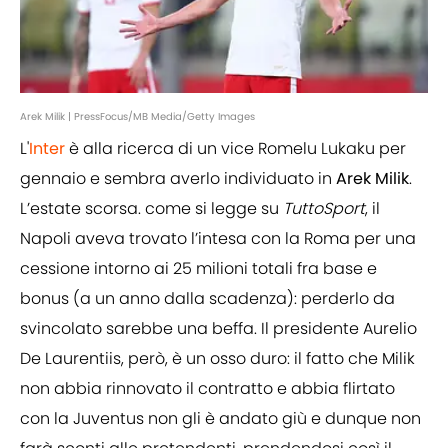
Arek Milik | PressFocus/MB Media/Getty Images
L'
Inter
è alla ricerca di un vice Romelu Lukaku per
gennaio e sembra averlo individuato in
Arek Milik
.
L’estate scorsa. come si legge su
TuttoSport
, il
Napoli aveva trovato l’intesa con la Roma per una
cessione intorno ai 25 milioni totali fra base e
bonus (a un anno dalla scadenza): perderlo da
svincolato sarebbe una beffa. Il presidente Aurelio
De Laurentiis, però, è un osso duro: il fatto che Milik
non abbia rinnovato il contratto e abbia flirtato
con la Juventus non gli è andato giù e dunque non