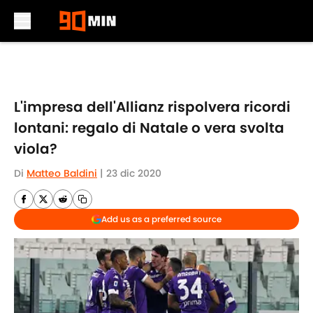
Skip to main content
L'impresa dell'Allianz rispolvera ricordi
lontani: regalo di Natale o vera svolta
viola?
Di
Matteo Baldini
|
23 dic 2020
Add us as a preferred source