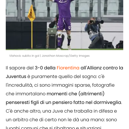
Vlahovic subito in gol | Jonathan Moscrop/Getty Images
Il sapore del
3-0 della
Fiorentina
all'Allianz contro la
Juventus
è puramente quello del sogno: c'è
l'incredulità, ci sono immagini sparse, fotografie
che immortalano
momenti che (altrimenti)
penseresti figli di un pensiero fatto nel dormiveglia
.
C'è anche altro, una Juve che traballa in difesa e
un arbitro che di certo non le dà una mano: sono
luoghi comuni che si ribaltano e situazioni