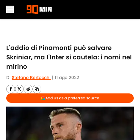
Skip to main content
L'addio di Pinamonti può salvare
Skriniar, ma l'Inter si cautela: i nomi nel
mirino
Di
Stefano Bertocchi
|
11 ago 2022
Add us as a preferred source