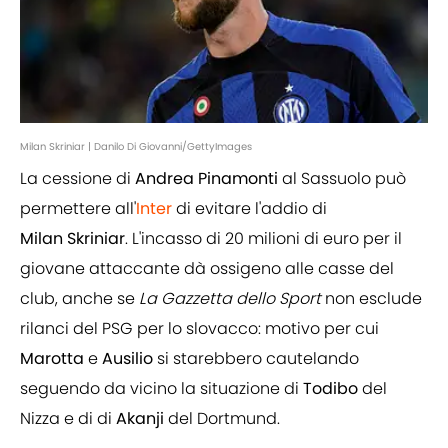
Milan Skriniar | Danilo Di Giovanni/GettyImages
La cessione di
Andrea Pinamonti
al Sassuolo può
permettere all'
Inter
di evitare l'addio di
Milan Skriniar
. L'incasso di 20 milioni di euro per il
giovane attaccante dà ossigeno alle casse del
club, anche se
La
Gazzetta dello Sport
non esclude
rilanci del PSG per lo slovacco: motivo per cui
Marotta
e
Ausilio
si starebbero cautelando
seguendo da vicino la situazione di
Todibo
del
Nizza e di di
Akanji
del Dortmund.