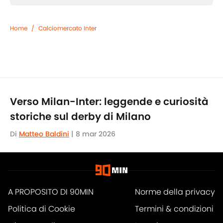
Home
/
Calciomercato Inter
Verso Milan-Inter: leggende e curiosità
storiche sul derby di Milano
Di
Matteo Baldini
|
8 mar 2026
A PROPOSITO DI 90MIN
Norme della privacy
Politica di Cookie
Termini & condizioni