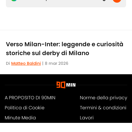
Verso Milan-Inter: leggende e curiosità
storiche sul derby di Milano
Di
Matteo Baldini
|
8 mar 2026
A PROPOSITO DI 90MIN
Norme della privacy
Politica di Cookie
Termini & condizioni
Minute Media
Lavori
Dichiarazione di
A-Z Index