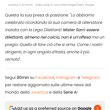
Juventus v AS Roma - Italian Serie A | Soccrates Images/Getty Images
Questa la sua presa di posizione: "
Lo abbiamo
celebrato ricordando la sua carriera di allenatore
iniziata con la Lega Dilettanti.
Mister Sarri: essere
dilettanti, almeno nel calcio, non è un’offesa
ma un
pregio. Quello di fare ciò che si ama. Come i nostri
dirigenti, in ogni angolo d’Italia, anche il più
remoto
".
Segui
90min
su
Facebook
,
Instagram
e
Telegram
per restare aggiornato sulle ultime news dal
mondo della
Juventus
e della
Serie A
!
Add us as a preferred source on
Google