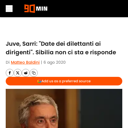
Skip to main content
Juve, Sarri: "Date dei dilettanti ai
dirigenti". Sibilia non ci sta e risponde
Di
Matteo Baldini
|
6 ago 2020
Add us as a preferred source