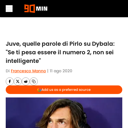
Skip to main content
Juve, quelle parole di Pirlo su Dybala:
"Se ti pesa essere il numero 2, non sei
intelligente"
Di
Francesco Manno
|
11 ago 2020
Add us as a preferred source