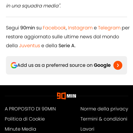
in una squadra media".
Segui
90min
su
Facebook
,
Instagram
e
Telegram
per
restare aggiornato sulle ultime news dal mondo
della
Juventus
e della
Serie A.
Add us as a preferred source on
Google
A PROPOSITO DI 90MIN
Norme della privacy
Politica di Cookie
Termini & condizioni
Minute Media
Lavori