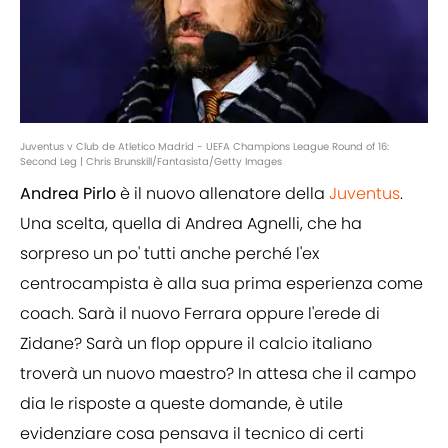
Juventus v Club de Atletico Madrid - UEFA Champions League Round of 16:
Second Leg | Chris Brunskill/Fantasista/Getty Images
Andrea Pirlo
è il nuovo allenatore della
Juventus
.
Una scelta, quella di Andrea Agnelli, che ha
sorpreso un po' tutti anche perché l'ex
centrocampista è alla sua prima esperienza come
coach. Sarà il nuovo Ferrara oppure l'erede di
Zidane? Sarà un flop oppure il calcio italiano
troverà un nuovo maestro? In attesa che il campo
dia le risposte a queste domande, è utile
evidenziare cosa pensava il tecnico di certi