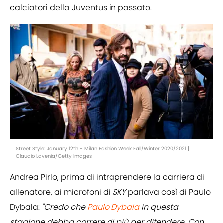
calciatori della Juventus in passato.
Street Style: January 12th - Milan Fashion Week Fall/Winter 2020/2021 |
Claudio Lavenia/Getty Images
Andrea Pirlo, prima di intraprendere la carriera di
allenatore, ai microfoni di
SKY
parlava così di Paulo
Dybala:
"Credo che
Paulo Dybala
in questa
stagione debba correre di più per difendere. Con