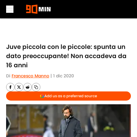
Skip to main content
Juve piccola con le piccole: spunta un
dato preoccupante! Non accadeva da
16 anni
Di
Francesco Manno
|
1 dic 2020
Add us as a preferred source