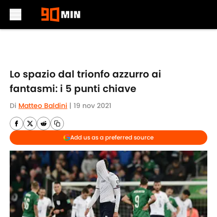
Skip to main content
Lo spazio dal trionfo azzurro ai
fantasmi: i 5 punti chiave
Di
Matteo Baldini
|
19 nov 2021
Add us as a preferred source