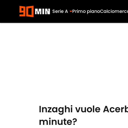
Serie A
Primo piano
Calciomerc
Skip to main content
Inzaghi vuole Acerb
minute?