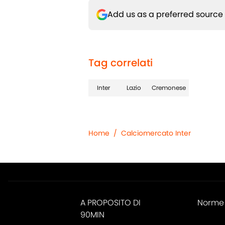
Add us as a preferred source
Tag correlati
Inter
Lazio
Cremonese
Home
/
Calciomercato Inter
A PROPOSITO DI
Norme 
90MIN