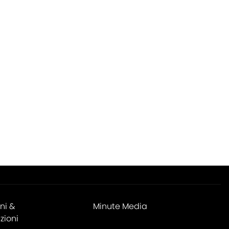
ni &
Minute Media
zioni