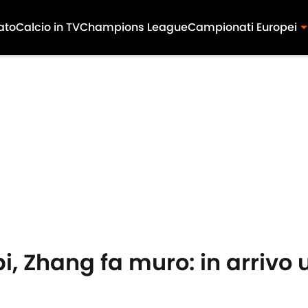
ato
Calcio in TV
Champions League
Campionati Europei
i, Zhang fa muro: in arrivo 