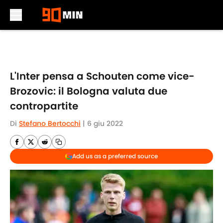
Skip to main content
L'Inter pensa a Schouten come vice-
Brozovic: il Bologna valuta due
contropartite
Di
Stefano Bertocchi
|
6 giu 2022
Add us as a preferred source