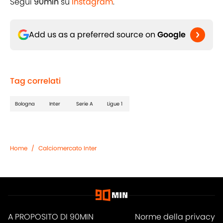
Segui
90min
su
Instagram
.
Add us as a preferred source on
Google
Tag correlati
Bologna
Inter
Serie A
Ligue 1
Home
/
Calciomercato Inter
A PROPOSITO DI 90MIN
Norme della privacy