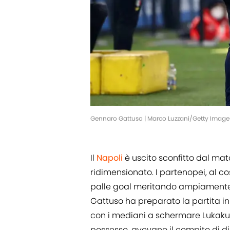
Gennaro Gattuso | Marco Luzzani/Getty Image
Il
Napoli
è uscito sconfitto dal matc
ridimensionato. I partenopei, al c
palle goal meritando ampiamente d
Gattuso ha preparato la partita i
con i mediani a schermare Lukaku e
possesso, avevano il compito di dis