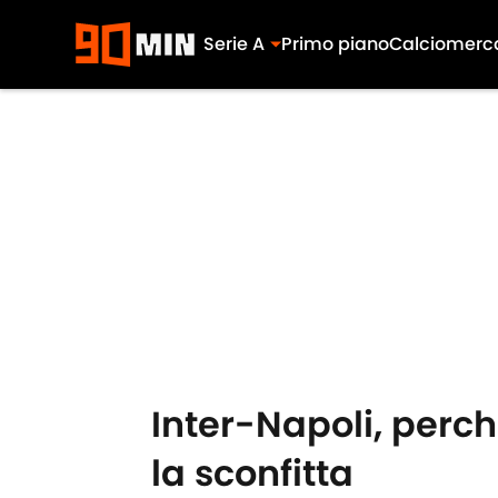
Serie A
Primo piano
Calciomerc
Skip to main content
Inter-Napoli, perc
la sconfitta