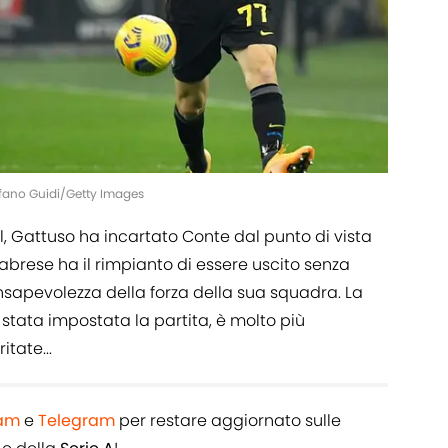
tefano Guidi/Getty Images
l, Gattuso ha incartato Conte dal punto di vista
labrese ha il rimpianto di essere uscito senza
nsapevolezza della forza della sua squadra. La
è stata impostata la partita, è molto più
itate...
ram
e
Telegram
per restare aggiornato sulle