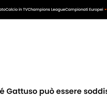
ato
Calcio in TV
Champions League
Campionati Europei
hé Gattuso può essere soddi