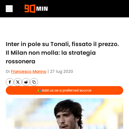
Skip to main content
Inter in pole su Tonali, fissato il prezzo.
Il Milan non molla: la strategia
rossonera
Di
Francesco Manno
|
27 lug 2020
Add us as a preferred source