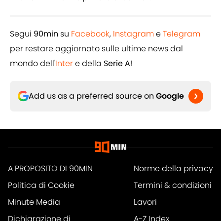
Segui
90min
su
Facebook
,
Instagram
e
Telegram
per restare aggiornato sulle ultime news dal
mondo dell'
Inter
e della
Serie A
!
Add us as a preferred source on
Google
A PROPOSITO DI 90MIN
Norme della privacy
Politica di Cookie
Termini & condizioni
Minute Media
Lavori
Dichiarazione di
A-Z Index