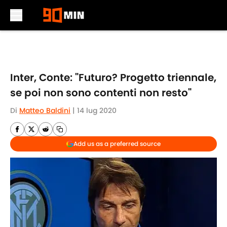
Skip to main content
Inter, Conte: "Futuro? Progetto triennale,
se poi non sono contenti non resto"
Di
Matteo Baldini
|
14 lug 2020
Add us as a preferred source