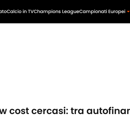
ato
Calcio in TV
Champions League
Campionati Europei
ow cost cercasi: tra autofi