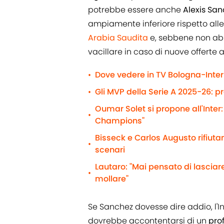
potrebbe essere anche
Alexis Sa
ampiamente inferiore rispetto alle
Arabia Saudita
e, sebbene non abb
vacillare in caso di nuove offerte al
Dove vedere in TV Bologna-Inter 
•
Gli MVP della Serie A 2025-26: p
•
Oumar Solet si propone all'Inter:
•
Champions"
Bisseck e Carlos Augusto rifiutano
•
scenari
Lautaro: "Mai pensato di lasciare
•
mollare"
Se Sanchez dovesse dire addio, l
dovrebbe accontentarsi di un
prof