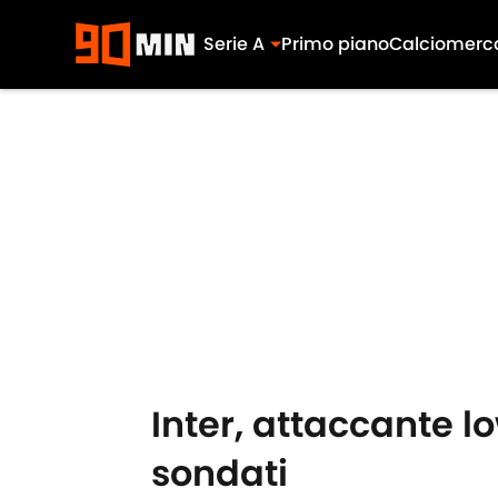
Serie A
Primo piano
Calciomerc
Skip to main content
Inter, attaccante l
sondati