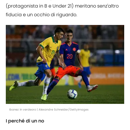
(protagonista in B e Under 21) meritano senz'altro
fiducia e un occhio di riguardo.
Ibanez in verdeoro | Alexandre Schneider/GettyImages
I perché di un no