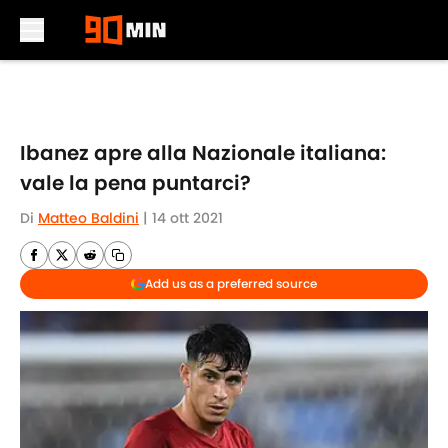
Skip to main content
Ibanez apre alla Nazionale italiana:
vale la pena puntarci?
Di
Matteo Baldini
|
14 ott 2021
Add us as a preferred source