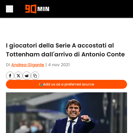
Skip to main content
I giocatori della Serie A accostati al
Tottenham dall'arrivo di Antonio Conte
Di
Andrea Gigante
|
4 nov 2021
Add us as a preferred source