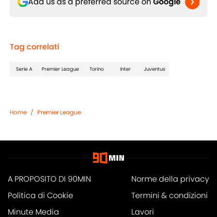
Add us as a preferred source on
Google
Tag correlati
Serie A
Premier League
Torino
Inter
Juventus
Home
/
Premier League
A PROPOSITO DI 90MIN
Norme della privacy
Politica di Cookie
Termini & condizioni
Minute Media
Lavori