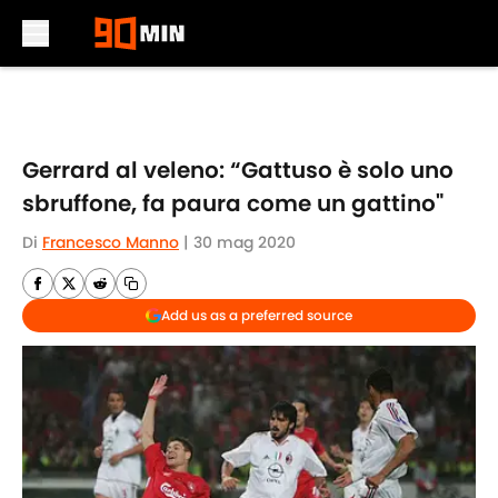
Skip to main content
Gerrard al veleno: “Gattuso è solo uno
sbruffone, fa paura come un gattino"
Di
Francesco Manno
|
30 mag 2020
Add us as a preferred source