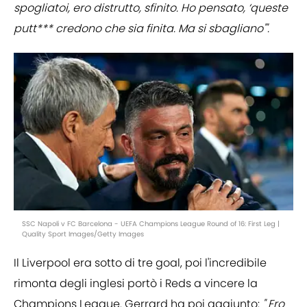
spogliatoi, ero distrutto, sfinito. Ho pensato, ‘queste
putt*** credono che sia finita. Ma si sbagliano'".
SSC Napoli v FC Barcelona - UEFA Champions League Round of 16: First Leg |
Quality Sport Images/Getty Images
Il Liverpool era sotto di tre goal, poi l'incredibile
rimonta degli inglesi portò i Reds a vincere la
Champions League. Gerrard ha poi aggiunto:
" Ero