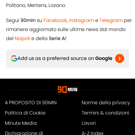
Politano, Mertens, Lozano.
Segui
90min
su
Facebook
,
Instagram
e
Telegram
per
rimanere aggiornato sulle ultime news dal mondo
del
Napoli
e della
Serie A!
Add us as a preferred source on
Google
A PROPOSITO DI 90MIN
Norme della privacy
Politica di Cookie
Termini & condizioni
Minute Media
Lavori
Dichiarazione di
A-Z Index