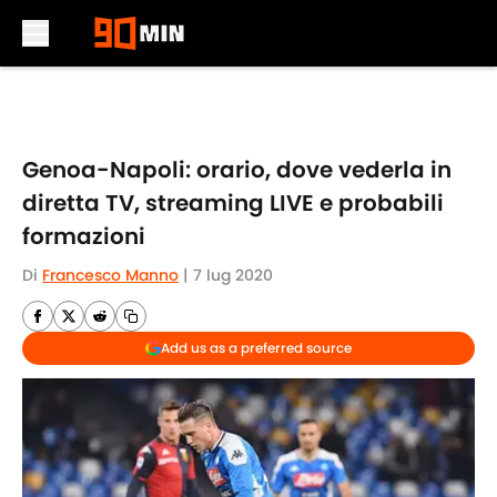
Skip to main content
Genoa-Napoli: orario, dove vederla in
diretta TV, streaming LIVE e probabili
formazioni
Di
Francesco Manno
|
7 lug 2020
Add us as a preferred source