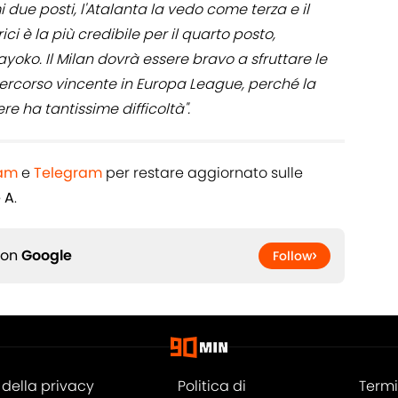
i due posti, l'Atalanta la vedo come terza e il
rici è la più credibile per il quarto posto,
yoko. Il Milan dovrà essere bravo a sfruttare le
percorso vincente in Europa League, perché la
re ha tantissime difficoltà".
ram
e
Telegram
per restare aggiornato sulle
e A
.
 on
Google
Follow
della privacy
Politica di
Termi