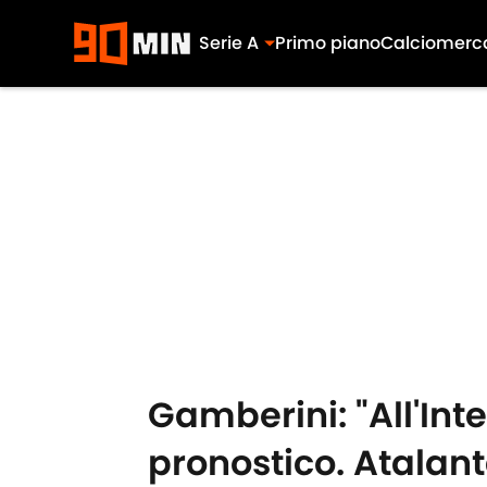
Serie A
Primo piano
Calciomerc
Skip to main content
Gamberini: "All'Inte
pronostico. Atalan