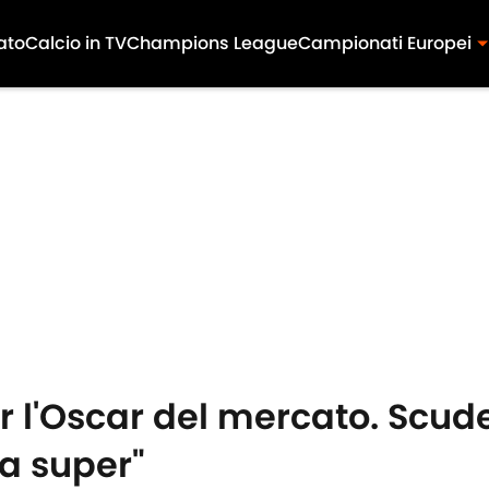
ato
Calcio in TV
Champions League
Campionati Europei
r l'Oscar del mercato. Scude
ta super"