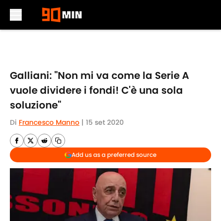
Skip to main content
Galliani: "Non mi va come la Serie A
vuole dividere i fondi! C'è una sola
soluzione"
Di
Francesco Manno
|
15 set 2020
Add us as a preferred source