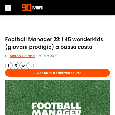
Skip to main content
Football Manager 22: i 45 wonderkids
(giovani prodigio) a basso costo
Di
Marco Deiana
|
29 dic 2021
Add us as a preferred source