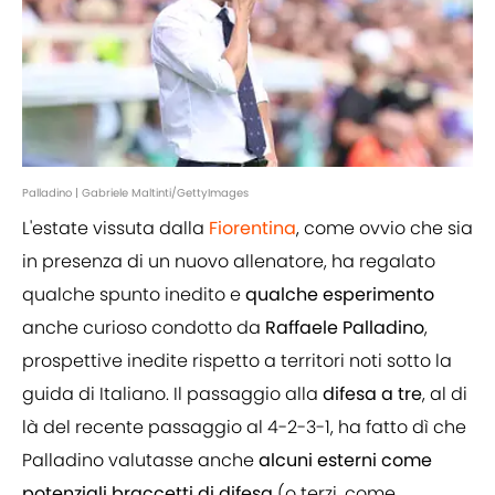
Palladino | Gabriele Maltinti/GettyImages
L'estate vissuta dalla
Fiorentina
, come ovvio che sia
in presenza di un nuovo allenatore, ha regalato
qualche spunto inedito e
qualche esperimento
anche curioso condotto da
Raffaele Palladino
,
prospettive inedite rispetto a territori noti sotto la
guida di Italiano. Il passaggio alla
difesa a tre
, al di
là del recente passaggio al 4-2-3-1, ha fatto dì che
Palladino valutasse anche
alcuni esterni come
potenziali braccetti di difesa
(o terzi, come