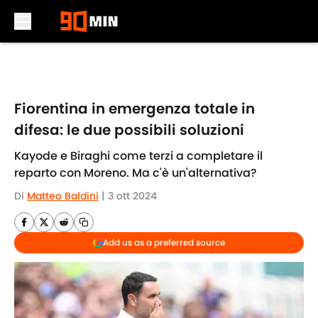
Skip to main content
Fiorentina in emergenza totale in
difesa: le due possibili soluzioni
Kayode e Biraghi come terzi a completare il
reparto con Moreno. Ma c'è un'alternativa?
Di
Matteo Baldini
|
3 ott 2024
Add us as a preferred source