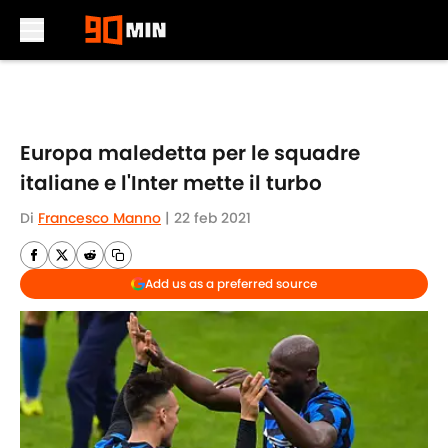
Skip to main content
Europa maledetta per le squadre
italiane e l'Inter mette il turbo
Di
Francesco Manno
|
22 feb 2021
Add us as a preferred source