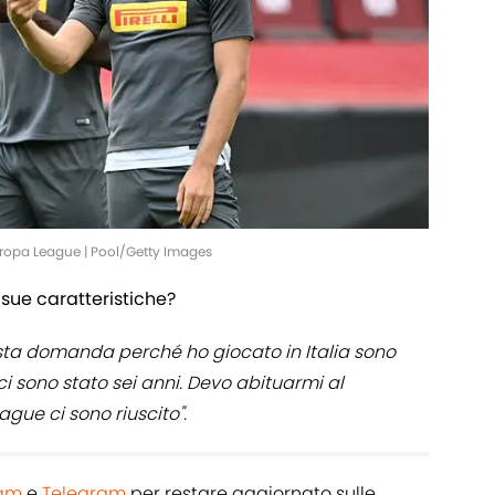
uropa League | Pool/Getty Images
le sue caratteristiche?
sta domanda perché ho giocato in Italia sono
 ci sono stato sei anni. Devo abituarmi al
gue ci sono riuscito".
ram
e
Telegram
per restare aggiornato sulle