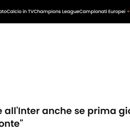
ato
Calcio in TV
Champions League
Campionati Europei
ce all'Inter anche se prima 
onte"