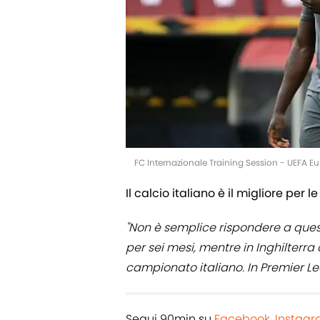
FC Internazionale Training Session - UEFA E
Il calcio italiano è il migliore per 
"Non è semplice rispondere a que
per sei mesi, mentre in Inghilterra
campionato italiano. In Premier Lea
Segui 90min su
Facebook
,
Instag