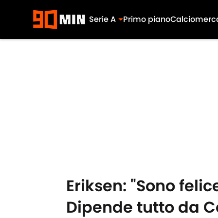
Serie A
Primo piano
Calciomerc
Skip to main content
Eriksen: "Sono feli
Dipende tutto da C