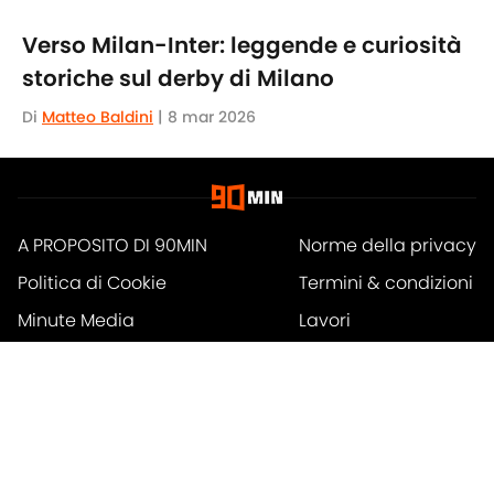
Verso Milan-Inter: leggende e curiosità
storiche sul derby di Milano
Di
Matteo Baldini
|
8 mar 2026
A PROPOSITO DI 90MIN
Norme della privacy
Politica di Cookie
Termini & condizioni
Minute Media
Lavori
Dichiarazione di
A-Z Index
accessibilità
Cookies Settings
© 2026
Powered by Minute Media
-
Tutti i diritti riservati