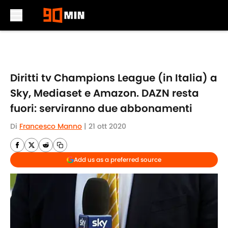
Skip to main content
Diritti tv Champions League (in Italia) a
Sky, Mediaset e Amazon. DAZN resta
fuori: serviranno due abbonamenti
Di
Francesco Manno
|
21 ott 2020
Add us as a preferred source