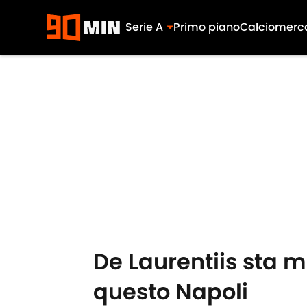
Serie A
Primo piano
Calciomerc
Skip to main content
De Laurentiis sta m
questo Napoli