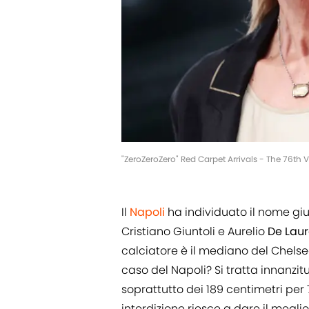
"ZeroZeroZero" Red Carpet Arrivals - The 76th V
Il
Napoli
ha individuato il nome gi
Cristiano Giuntoli e Aurelio
De Laur
calciatore è il mediano del Chelse
caso del Napoli? Si tratta innanzitu
soprattutto dei 189 centimetri per 72
interdizione riesce a dare il meglio