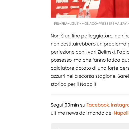
FBL-FRA-LIGUE1-MONACO-PRESSER | VALERY 
Non è un fine palleggiatore, non ha
non costituirebbero un problema pe
perfezione con i vari Zielinski, Fabi
possesso, ma che fanno fatica quan
calciatore dotato di una forte per
azzurri nella scorsa stagione. Sare
storica per il Napoli!
Segui
90min
su
Facebook
,
Instag
ultime news dal mondo del
Napoli