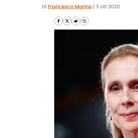
Di
Francesco Manno
|
3 ott 2020