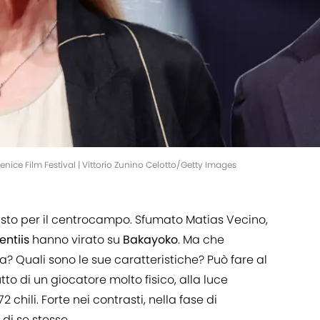
enice Film Festival | Vittorio Zunino Celotto/Getty Images
usto per il centrocampo. Sfumato Matias Vecino,
entiis
hanno virato su
Bakayoko
. Ma che
a? Quali sono le sue caratteristiche? Può fare al
tto di un giocatore molto fisico, alla luce
 chili. Forte nei contrasti, nella fase di
 di se stesso.