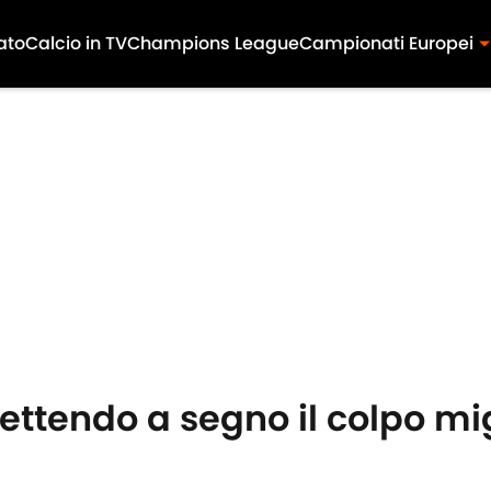
ato
Calcio in TV
Champions League
Campionati Europei
ettendo a segno il colpo mig