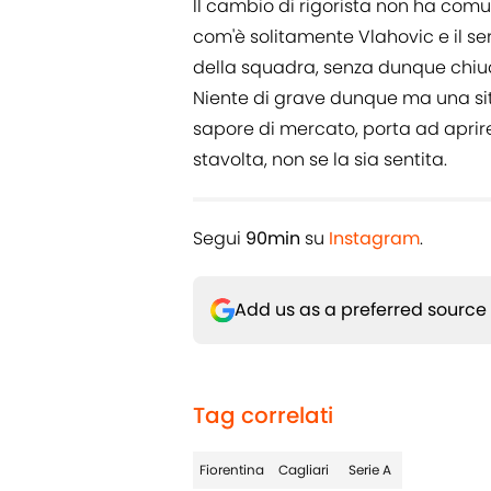
Il cambio di rigorista non ha comun
com'è solitamente Vlahovic e il s
della squadra, senza dunque chiud
Niente di grave dunque ma una sit
sapore di mercato, porta ad aprire 
stavolta, non se la sia sentita.
Segui
90min
su
Instagram
.
Add us as a preferred source
Tag correlati
Fiorentina
Cagliari
Serie A