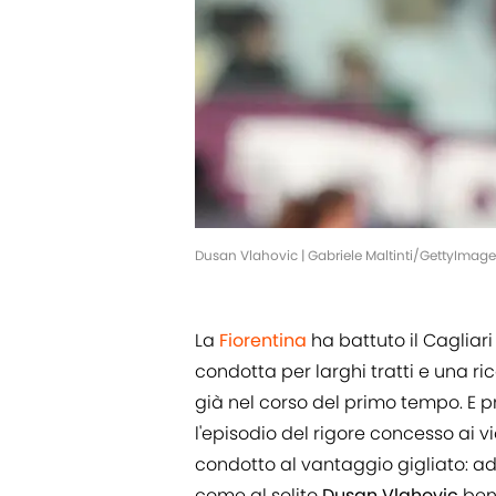
Dusan Vlahovic | Gabriele Maltinti/GettyImage
La
Fiorentina
ha battuto il Cagliar
condotta per larghi tratti e una ric
già nel corso del primo tempo. E p
l'episodio del rigore concesso ai v
condotto al vantaggio gigliato: a
come al solito
Dusan Vlahovic
ben