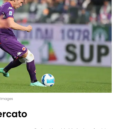
tyImages
ercato