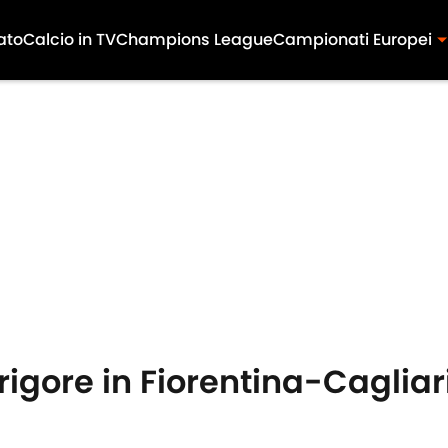
ato
Calcio in TV
Champions League
Campionati Europei
rigore in Fiorentina-Caglia