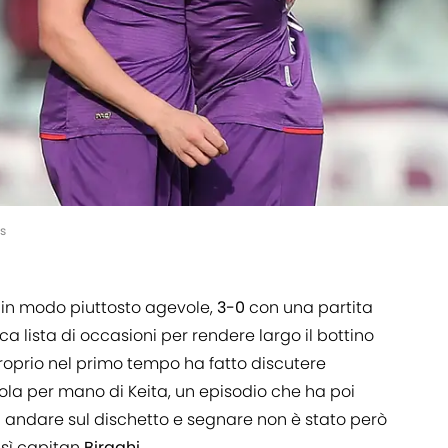
s
i in modo piuttosto agevole,
3-0
con una partita
ca lista di occasioni per rendere largo il bottino
roprio nel primo tempo ha fatto discutere
iola per mano di Keita, un episodio che ha poi
d andare sul dischetto e segnare non è stato però
sì capitan
Biraghi
.