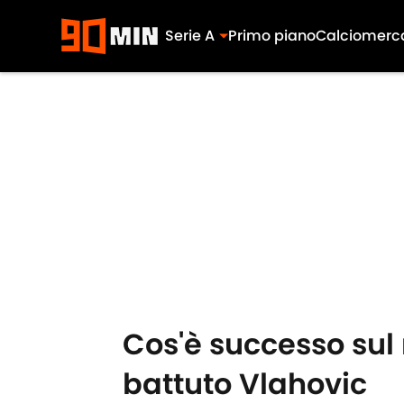
Serie A
Primo piano
Calciomerc
Skip to main content
Cos'è successo sul 
battuto Vlahovic