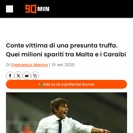
Skip to main content
Conte vittima di una presunta truffa.
Quei milioni spariti tra Malta e i Caraibi
Di
Francesco Manno
|
15 set 2020
Add us as a preferred source