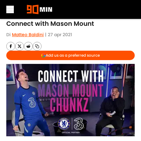
Skip to main content
Connect with Mason Mount
Di
Matteo Baldini
|
27 apr 2021
Add us as a preferred source