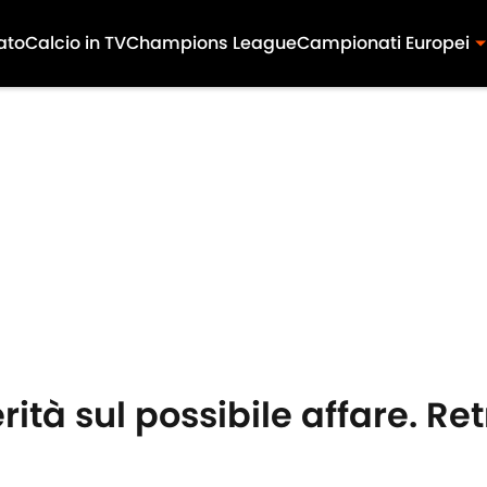
ato
Calcio in TV
Champions League
Campionati Europei
ità sul possibile affare. Ret