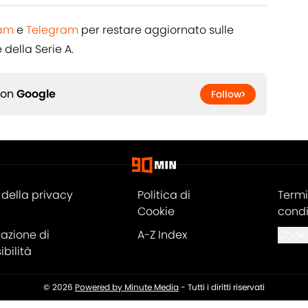
ram
e
Telegram
per restare aggiornato sulle
 della Serie A.
 on
Google
Follow
della privacy
Politica di
Termi
Cookie
condi
razione di
A-Z Index
Cooki
bilità
© 2026
Powered by Minute Media
-
Tutti i diritti riservati