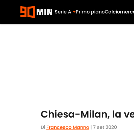
Serie A
Primo piano
Calciomerc
Skip to main content
Chiesa-Milan, la ver
Di
Francesco Manno
|
7 set 2020