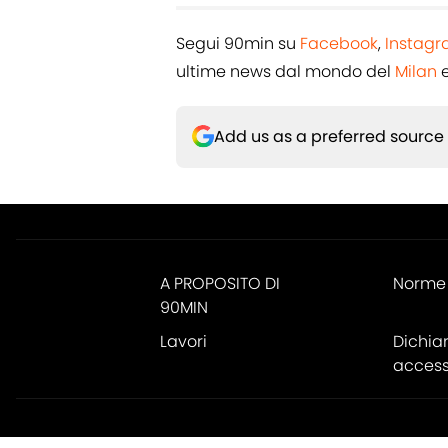
Segui 90min su
Facebook
,
Instag
ultime news dal mondo del
Milan
e
Add us as a preferred source
A PROPOSITO DI
Norme 
90MIN
Lavori
Dichia
accessi